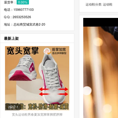
退货率：
0.00%
运动鞋分类: 运动鞋
电话：15960777103
Q Q：2653253526
地址：总站商贸城宣武巷2-20
最新上架
2607-1
宽头运动鞋男春夏加宽脚掌脚肥胖脚