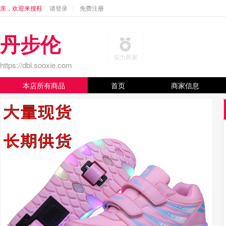
亲，欢迎来搜鞋
请登录
免费注册
丹步伦
实力商家
https://dbl.sooxie.com
本店所有商品
首页
商家信息