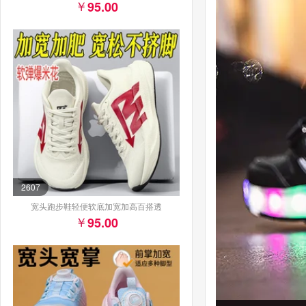
95.00
2607
宽头跑步鞋轻便软底加宽加高百搭透
95.00