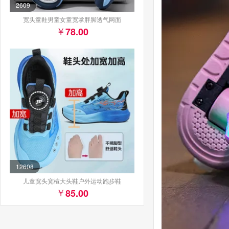
2609
宽头童鞋男童女童宽掌胖脚透气网面
78.00
12608
儿童宽头宽楦大头鞋户外运动跑步鞋
85.00