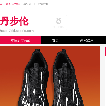
亲，欢迎来搜鞋
请登录
免费注册
丹步伦
实力商家
https://dbl.sooxie.com
本店所有商品
首页
商家信息