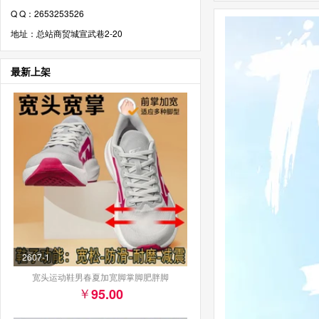
Q Q：2653253526
地址：总站商贸城宣武巷2-20
最新上架
2607-1
宽头运动鞋男春夏加宽脚掌脚肥胖脚
95.00