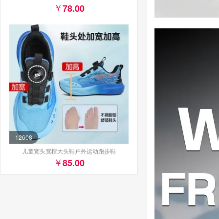
78.00
12608
儿童宽头宽楦大头鞋户外运动跑步鞋
85.00