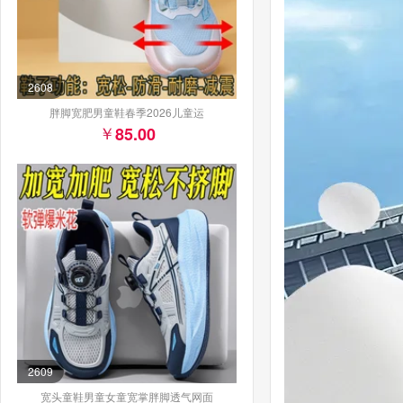
2608
胖脚宽肥男童鞋春季2026儿童运
85.00
2609
宽头童鞋男童女童宽掌胖脚透气网面