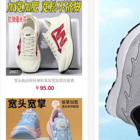
2607
宽头跑步鞋轻便软底加宽加高百搭透
95.00