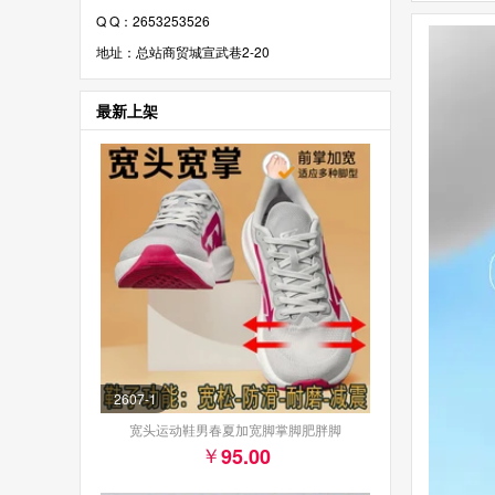
Q Q：2653253526
地址：总站商贸城宣武巷2-20
最新上架
2607-1
宽头运动鞋男春夏加宽脚掌脚肥胖脚
95.00