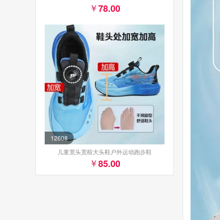
78.00
12608
儿童宽头宽楦大头鞋户外运动跑步鞋
85.00