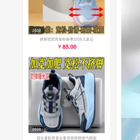
2608
胖脚宽肥男童鞋春季2026儿童运
85.00
2609
宽头童鞋男童女童宽掌胖脚透气网面