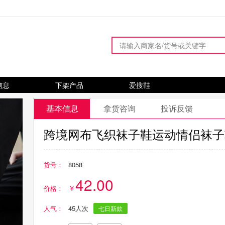
信息
下架产品
爱搜鞋
基本信息
拿货咨询
投诉反馈
跨境网布飞织袜子鞋运动情侣袜子
货号：
8058
42.00
价格：
人气：
45人次
七日新款