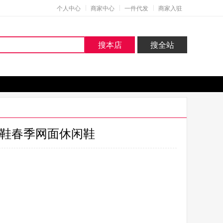
个人中心
商家中心
一件代发
商家入驻
搜本店
搜全站
鞋春季网面休闲鞋