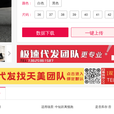
颜色：
白色
黑色
尺码：
36
37
38
39
40
41
42
数据下载
一键上传
情
用
适用场景: 中短距离慢跑
是否库存:否