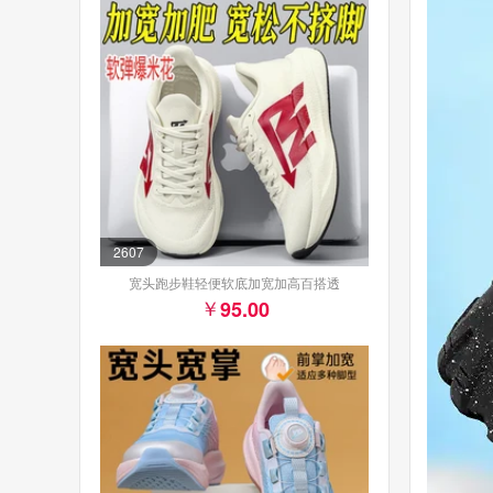
2607
宽头跑步鞋轻便软底加宽加高百搭透
95.00