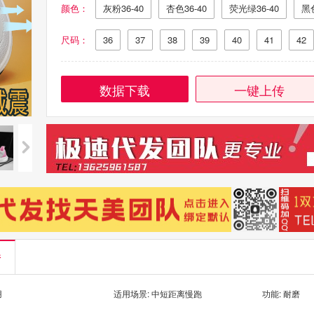
颜色：
灰粉36-40
杏色36-40
荧光绿36-40
黑色
尺码：
36
37
38
39
40
41
42
数据下载
一键上传
情
用
适用场景: 中短距离慢跑
功能: 耐磨