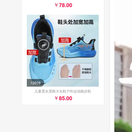
78.00
12608
儿童宽头宽楦大头鞋户外运动跑步鞋
85.00