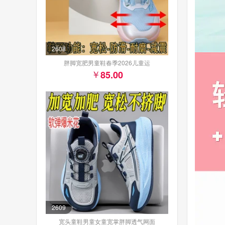
2608
胖脚宽肥男童鞋春季2026儿童运
85.00
2609
宽头童鞋男童女童宽掌胖脚透气网面