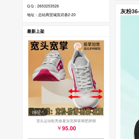
Q Q：2653253526
灰粉36
地址：总站商贸城宣武巷2-20
最新上架
2607-1
宽头运动鞋男春夏加宽脚掌脚肥胖脚
95.00