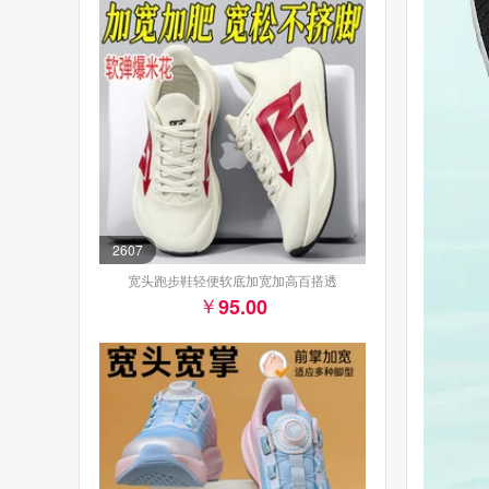
2607
宽头跑步鞋轻便软底加宽加高百搭透
95.00