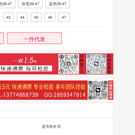
36-47
灰色39-47
蓝色39-47
43
44
45
46
47
一件代发
是否库存:否