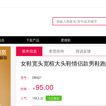
信息
下架产品
爱搜鞋
基本信息
拿货咨询
投诉反馈
女鞋宽头宽楦大头鞋情侣款男鞋跑
货号：
DB927
95.00
价格：
人气：
155人次
七日新款