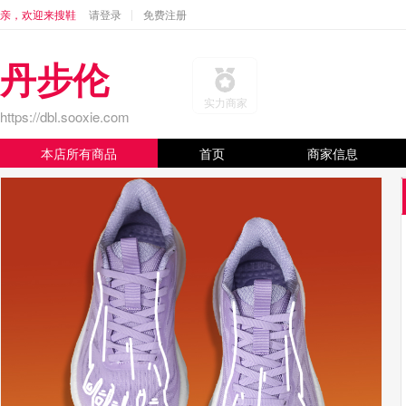
亲，欢迎来搜鞋
请登录
免费注册
丹步伦
实力商家
https://dbl.sooxie.com
本店所有商品
首页
商家信息