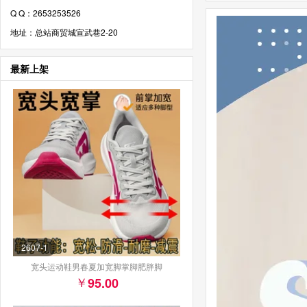
Q Q：2653253526
地址：总站商贸城宣武巷2-20
最新上架
2607-1
宽头运动鞋男春夏加宽脚掌脚肥胖脚
95.00