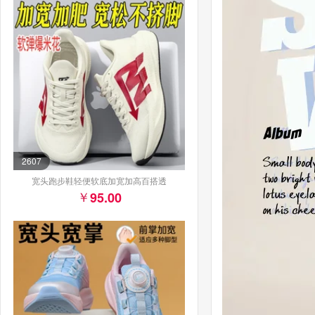
2607
宽头跑步鞋轻便软底加宽加高百搭透
95.00