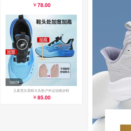
78.00
12608
儿童宽头宽楦大头鞋户外运动跑步鞋
85.00