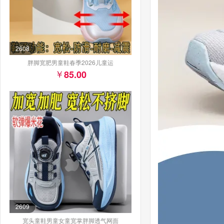
2608
胖脚宽肥男童鞋春季2026儿童运
85.00
2609
宽头童鞋男童女童宽掌胖脚透气网面