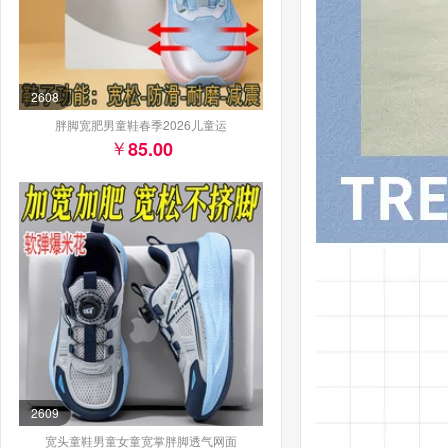
2608
胖脚宽肥男童鞋春季2026儿童运
85.00
2609
宽头童鞋男童女童宽掌胖脚透气网面