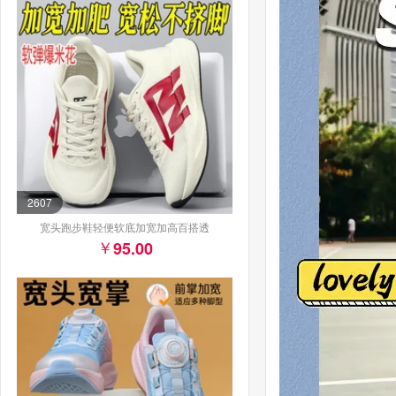
2607
宽头跑步鞋轻便软底加宽加高百搭透
95.00