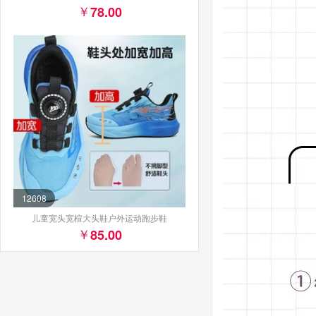
78.00
12608
儿童宽头宽楦大头鞋户外运动跑步鞋
85.00