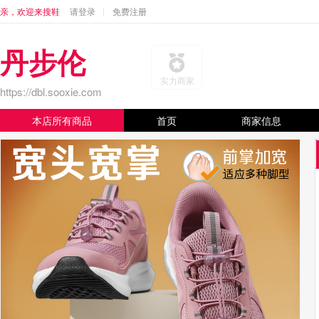
亲，欢迎来搜鞋
请登录
免费注册
丹步伦
实力商家
https://dbl.sooxie.com
本店所有商品
首页
商家信息