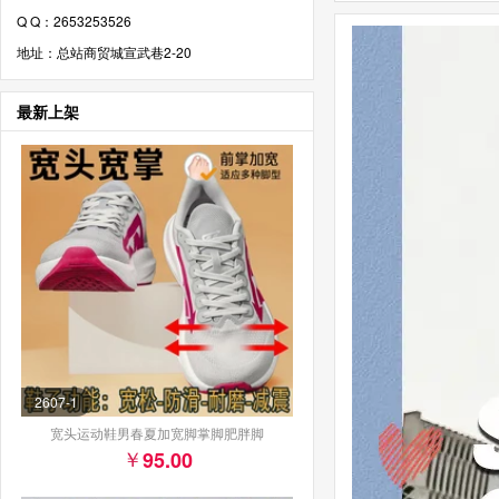
Q Q：2653253526
地址：总站商贸城宣武巷2-20
最新上架
2607-1
宽头运动鞋男春夏加宽脚掌脚肥胖脚
95.00